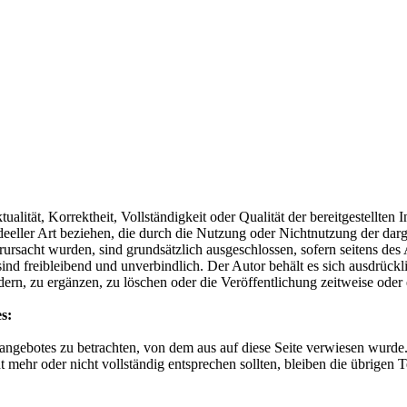
alität, Korrektheit, Vollständigkeit oder Qualität der bereitgestellte
ideeller Art beziehen, die durch die Nutzung oder Nichtnutzung der d
rursacht wurden, sind grundsätzlich ausgeschlossen, sofern seitens des
sind freibleibend und unverbindlich. Der Autor behält es sich ausdrückl
n, zu ergänzen, zu löschen oder die Veröffentlichung zeitweise oder e
es:
netangebotes zu betrachten, von dem aus auf diese Seite verwiesen wurd
ht mehr oder nicht vollständig entsprechen sollten, bleiben die übrigen 